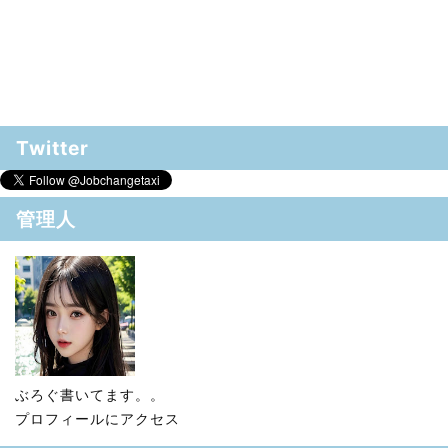
Twitter
管理人
ぶろぐ書いてます。。
プロフィールにアクセス