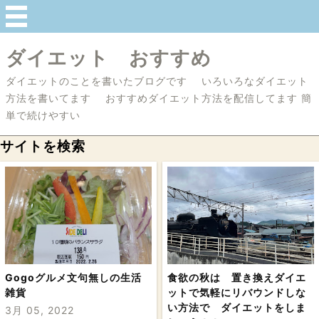
ダイエット おすすめ
ダイエットのことを書いたブログです いろいろなダイエット
方法を書いてます おすすめダイエット方法を配信してます 簡
単で続けやすい
サイトを検索
Gogoグルメ文句無しの生活
食欲の秋は 置き換えダイエ
雑貨
ットで気軽にリバウンドしな
い方法で ダイエットをしま
3月 05, 2022