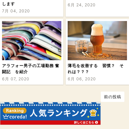
します
6月 24, 2020
7月 04, 2020
アラフォー男子の工場勤務 奮
薄毛を改善する 習慣？ そ
闘記 を紹介
れは？？？
6月 07, 2020
6月 06, 2020
前の投稿