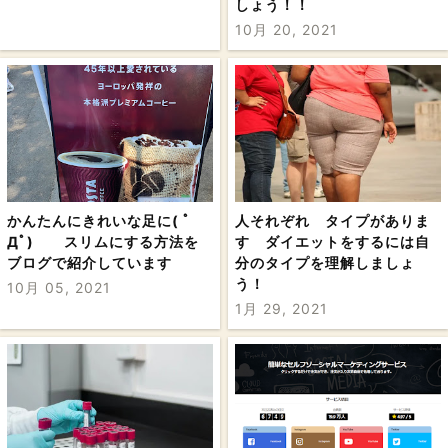
しょう！！
10月 20, 2021
かんたんにきれいな足に( ﾟ
人それぞれ タイプがありま
Дﾟ) スリムにする方法を
す ダイエットをするには自
ブログで紹介しています
分のタイプを理解しましょ
う！
10月 05, 2021
1月 29, 2021