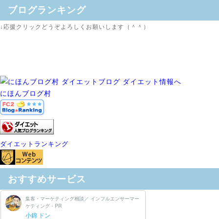
ブログランキング
↓応援クリックどうぞよろしくお願いします（＾＾）
にほんブログ村
ダイエットランキング
おすすめサービス