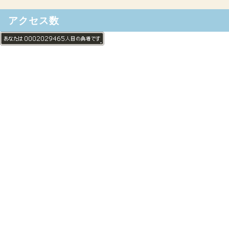
アクセス数