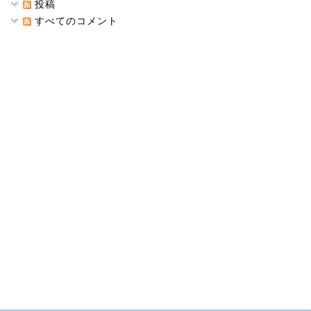
投稿
すべてのコメント