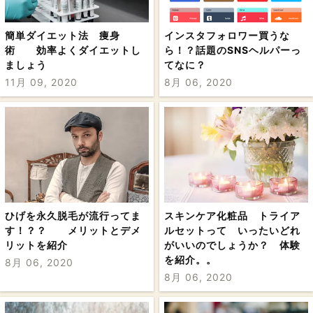
簡単ダイエット法 痩身
インスタフォロワー買うな
術 効率よくダイエットし
ら！？話題のSNSヘルパーっ
ましょう
てなに？
11月 09, 2020
8月 06, 2020
ひげを永久脱毛が流行ってま
スキンケア化粧品 トライア
す！？？ メリットとデメ
ルセットって いったいどれ
リットを紹介
がいいのでしょうか？ 体験
を紹介。。
8月 06, 2020
8月 06, 2020