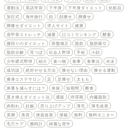
運動法
英語学習
下半身
下半身ダイエット
化粧品
加圧式
海外旅行
顔
顔痩せ
脚痩せ
脚痩せダイエット
求人サイト
健康
肩甲骨ストレッチ
減量
口コミランキング
酵素
腰回りのダイエット
骨盤矯正
脂肪
脂肪吸引
脂肪分解
耳つぼ
社会人野球
手術
小顔
少年硬式野球
紹介
食べ物
食事
食事法
水泳
成功談
絶対やせる方法
痩せない理由
痩せる運動
痩身エステサロン
足
足痩せ
太もも
体重を減らすには？
体操
短期間
断食
置き換えダイエット法
通販
停滞期
内臓脂肪
肉割れ
妊娠
売り上げアップ
薄毛
薄毛改善
美脚
美容
便器改善
便秘
無料
無料モニター
毛穴ケア
腕時計
綺麗な背中