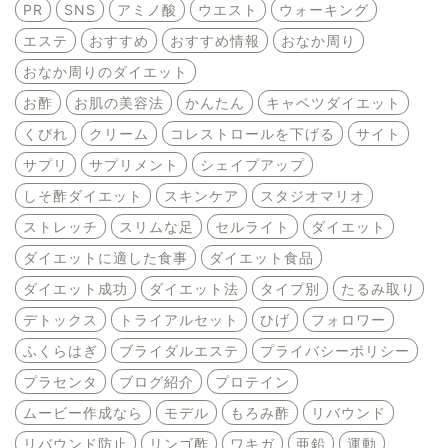
PR
SNS
アミノ酸
ウエスト
ウォーキング
エステ
おすすめ
おすすめ情報
おなか周り
おなか周りのダイエット
お酢
お肌の美容法
かんたん
キャベツダイエット
くびれ
クリーム
コレストロールを下げる
サイト
サプリ
サプリメント
シェイプアップ
しそ酢ダイエット
スキンケア
スタジオマリオ
ストレッチ
スリムな足
セルライト
ダイエット
ダイエットに適した食事
ダイエット食品
ダイエット成功
ダイエット法
タイプ別
たるみ取り
デトックス
トライアルセット
ひげ
フォロワー
ふくらはぎ
ブライダルエステ
プライバシーポリシー
プラセンタ
ブログ紹介
プロテイン
ムービー作成なら
モデル
もろみ酢
リバウンド
リバウンド防止
リンゴ酢
ワキガ
亜鉛
運動