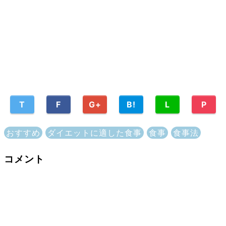
T
F
G+
B!
L
P
おすすめ
ダイエットに適した食事
食事
食事法
コメント