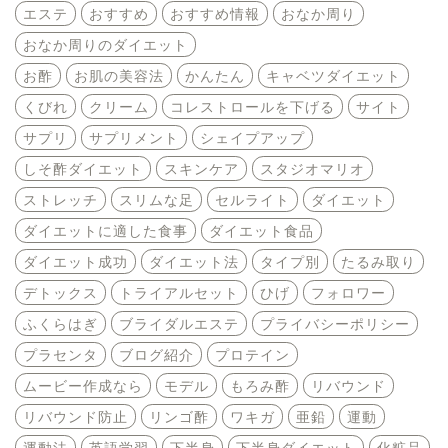
エステ
おすすめ
おすすめ情報
おなか周り
おなか周りのダイエット
お酢
お肌の美容法
かんたん
キャベツダイエット
くびれ
クリーム
コレストロールを下げる
サイト
サプリ
サプリメント
シェイプアップ
しそ酢ダイエット
スキンケア
スタジオマリオ
ストレッチ
スリムな足
セルライト
ダイエット
ダイエットに適した食事
ダイエット食品
ダイエット成功
ダイエット法
タイプ別
たるみ取り
デトックス
トライアルセット
ひげ
フォロワー
ふくらはぎ
ブライダルエステ
プライバシーポリシー
プラセンタ
ブログ紹介
プロテイン
ムービー作成なら
モデル
もろみ酢
リバウンド
リバウンド防止
リンゴ酢
ワキガ
亜鉛
運動
運動法
英語学習
下半身
下半身ダイエット
化粧品