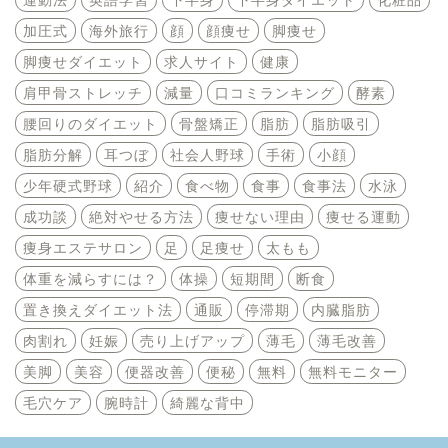
加圧式
海外旅行
顔
顔痩せ
脚痩せ
脚痩せダイエット
求人サイト
健康
肩甲骨ストレッチ
減量
口コミランキング
酵素
腰回りのダイエット
骨盤矯正
脂肪
脂肪吸引
脂肪分解
耳つぼ
社会人野球
手術
小顔
少年硬式野球
紹介
食べ物
食事
食事法
水泳
成功談
絶対やせる方法
痩せない理由
痩せる運動
痩身エステサロン
足
足痩せ
太もも
体重を減らすには？
体操
短期間
断食
置き換えダイエット法
通販
停滞期
内臓脂肪
肉割れ
妊娠
売り上げアップ
薄毛
薄毛改善
美脚
美容
便器改善
便秘
無料
無料モニター
毛穴ケア
腕時計
綺麗な背中