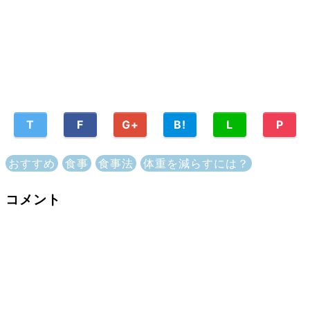
T
F
G+
B!
L
P
おすすめ
食事
食事法
体重を減らすには？
コメント