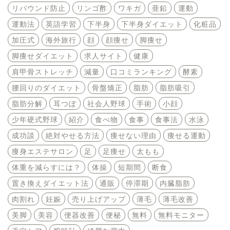
リバウンド防止
リンゴ酢
ワキガ
亜鉛
運動
運動法
英語学習
下半身
下半身ダイエット
化粧品
加圧式
海外旅行
顔
顔痩せ
脚痩せ
脚痩せダイエット
求人サイト
健康
肩甲骨ストレッチ
減量
口コミランキング
酵素
腰回りのダイエット
骨盤矯正
脂肪
脂肪吸引
脂肪分解
耳つぼ
社会人野球
手術
小顔
少年硬式野球
紹介
食べ物
食事
食事法
水泳
成功談
絶対やせる方法
痩せない理由
痩せる運動
痩身エステサロン
足
足痩せ
太もも
体重を減らすには？
体操
短期間
断食
置き換えダイエット法
通販
停滞期
内臓脂肪
肉割れ
妊娠
売り上げアップ
薄毛
薄毛改善
美脚
美容
便器改善
便秘
無料
無料モニター