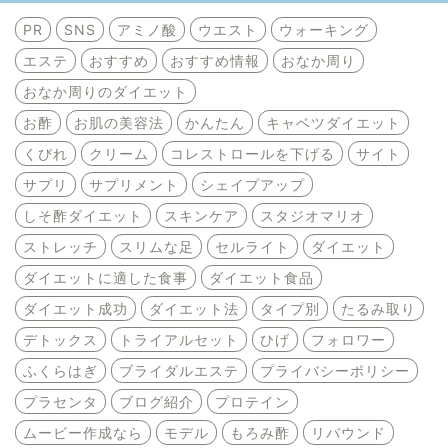
PR
SNS
アミノ酸
ウエスト
ウォーキング
エステ
おすすめ
おすすめ情報
おなか周り
おなか周りのダイエット
お酢
お肌の美容法
かんたん
キャベツダイエット
くびれ
クリーム
コレストロールを下げる
サイト
サプリ
サプリメント
シェイプアップ
しそ酢ダイエット
スキンケア
スタジオマリオ
ストレッチ
スリムな足
セルライト
ダイエット
ダイエットに適した食事
ダイエット食品
ダイエット成功
ダイエット法
タイプ別
たるみ取り
デトックス
トライアルセット
ひげ
フォロワー
ふくらはぎ
ブライダルエステ
プライバシーポリシー
プラセンタ
ブログ紹介
プロテイン
ムービー作成なら
モデル
もろみ酢
リバウンド