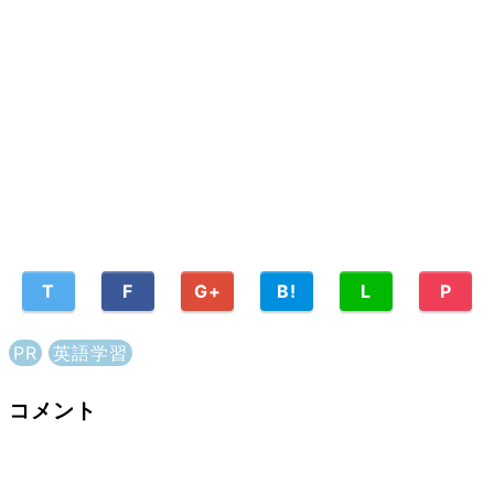
T
F
G+
B!
L
P
PR
英語学習
コメント