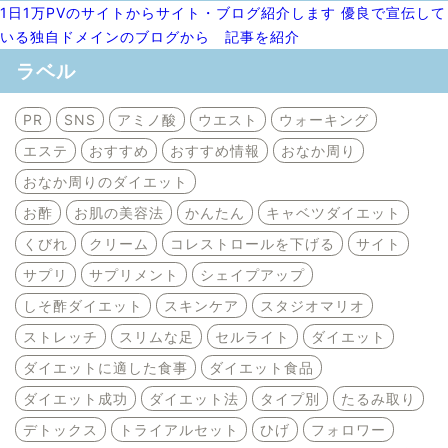
1日1万PVのサイトからサイト・ブログ紹介します 優良で宣伝して
いる独自ドメインのブログから 記事を紹介
ラベル
PR
SNS
アミノ酸
ウエスト
ウォーキング
エステ
おすすめ
おすすめ情報
おなか周り
おなか周りのダイエット
お酢
お肌の美容法
かんたん
キャベツダイエット
くびれ
クリーム
コレストロールを下げる
サイト
サプリ
サプリメント
シェイプアップ
しそ酢ダイエット
スキンケア
スタジオマリオ
ストレッチ
スリムな足
セルライト
ダイエット
ダイエットに適した食事
ダイエット食品
ダイエット成功
ダイエット法
タイプ別
たるみ取り
デトックス
トライアルセット
ひげ
フォロワー