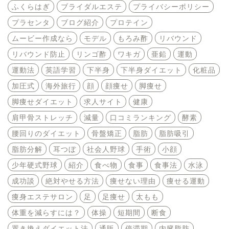
ふくらはぎ
ブライダルエステ
プライバシーポリシー
プラセンタ
ブログ紹介
プロテイン
ムービー作成なら
モデル
もろみ酢
リバウンド
リバウンド防止
リンゴ酢
ワキガ
亜鉛
運動
運動法
英語学習
下半身
下半身ダイエット
化粧品
加圧式
海外旅行
顔
顔痩せ
脚痩せ
脚痩せダイエット
求人サイト
健康
肩甲骨ストレッチ
減量
口コミランキング
酵素
腰回りのダイエット
骨盤矯正
脂肪
脂肪吸引
脂肪分解
耳つぼ
社会人野球
手術
小顔
少年硬式野球
紹介
食べ物
食事
食事法
水泳
成功談
絶対やせる方法
痩せない理由
痩せる運動
痩身エステサロン
足
足痩せ
太もも
体重を減らすには？
体操
短期間
断食
置き換えダイエット法
通販
停滞期
内臓脂肪