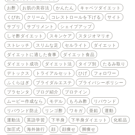
お酢
お肌の美容法
かんたん
キャベツダイエット
くびれ
クリーム
コレストロールを下げる
サイト
サプリ
サプリメント
シェイプアップ
しそ酢ダイエット
スキンケア
スタジオマリオ
ストレッチ
スリムな足
セルライト
ダイエット
ダイエットに適した食事
ダイエット食品
ダイエット成功
ダイエット法
タイプ別
たるみ取り
デトックス
トライアルセット
ひげ
フォロワー
ふくらはぎ
ブライダルエステ
プライバシーポリシー
プラセンタ
ブログ紹介
プロテイン
ムービー作成なら
モデル
もろみ酢
リバウンド
リバウンド防止
リンゴ酢
ワキガ
亜鉛
運動
運動法
英語学習
下半身
下半身ダイエット
化粧品
加圧式
海外旅行
顔
顔痩せ
脚痩せ