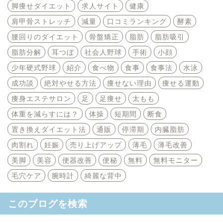
脚痩せダイエット
求人サイト
健康
肩甲骨ストレッチ
減量
口コミランキング
酵素
腰回りのダイエット
骨盤矯正
脂肪
脂肪吸引
脂肪分解
耳つぼ
社会人野球
手術
小顔
少年硬式野球
紹介
食べ物
食事
食事法
水泳
成功談
絶対やせる方法
痩せない理由
痩せる運動
痩身エステサロン
足
足痩せ
太もも
体重を減らすには？
体操
短期間
断食
置き換えダイエット法
通販
停滞期
内臓脂肪
肉割れ
妊娠
売り上げアップ
薄毛
薄毛改善
美脚
美容
便器改善
便秘
無料
無料モニター
毛穴ケア
腕時計
綺麗な背中
このブログを検索