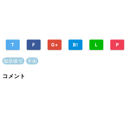
T
F
G+
B!
L
P
脂肪吸引
手術
コメント