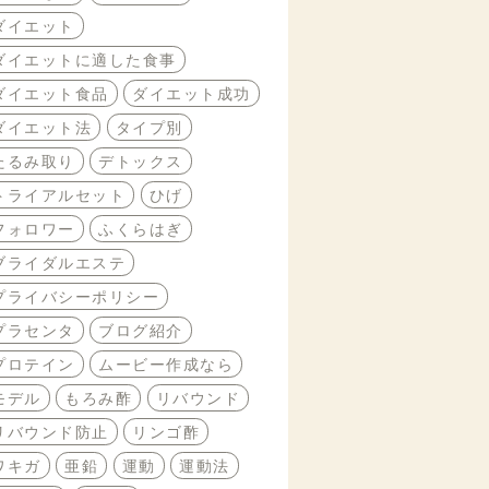
ダイエット
ダイエットに適した食事
ダイエット食品
ダイエット成功
ダイエット法
タイプ別
たるみ取り
デトックス
トライアルセット
ひげ
フォロワー
ふくらはぎ
ブライダルエステ
プライバシーポリシー
プラセンタ
ブログ紹介
プロテイン
ムービー作成なら
モデル
もろみ酢
リバウンド
リバウンド防止
リンゴ酢
ワキガ
亜鉛
運動
運動法