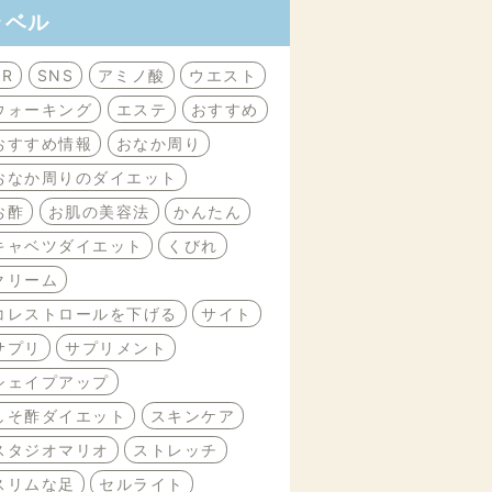
ラベル
PR
SNS
アミノ酸
ウエスト
ウォーキング
エステ
おすすめ
おすすめ情報
おなか周り
おなか周りのダイエット
お酢
お肌の美容法
かんたん
キャベツダイエット
くびれ
クリーム
コレストロールを下げる
サイト
サプリ
サプリメント
シェイプアップ
しそ酢ダイエット
スキンケア
スタジオマリオ
ストレッチ
スリムな足
セルライト