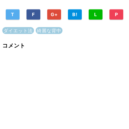
T
F
G+
B!
L
P
ダイエット法
綺麗な背中
コメント