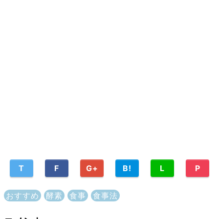
T
F
G+
B!
L
P
おすすめ
酵素
食事
食事法