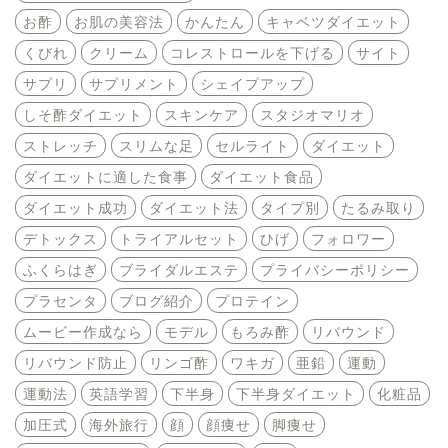
お酢
お肌の美容法
かんたん
キャベツダイエット
くびれ
クリーム
コレストロールを下げる
サイト
サプリ
サプリメント
シェイプアップ
しそ酢ダイエット
スキンケア
スタジオマリオ
ストレッチ
スリムな足
セルライト
ダイエット
ダイエットに適した食事
ダイエット食品
ダイエット成功
ダイエット法
タイプ別
たるみ取り
デトックス
トライアルセット
ひげ
フォロワー
ふくらはぎ
ブライダルエステ
プライバシーポリシー
プラセンタ
ブログ紹介
プロテイン
ムービー作成なら
モデル
もろみ酢
リバウンド
リバウンド防止
リンゴ酢
ワキガ
亜鉛
運動
運動法
英語学習
下半身
下半身ダイエット
化粧品
加圧式
海外旅行
顔
顔痩せ
脚痩せ