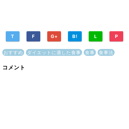
T
F
G+
B!
L
P
おすすめ
ダイエットに適した食事
食事
食事法
コメント